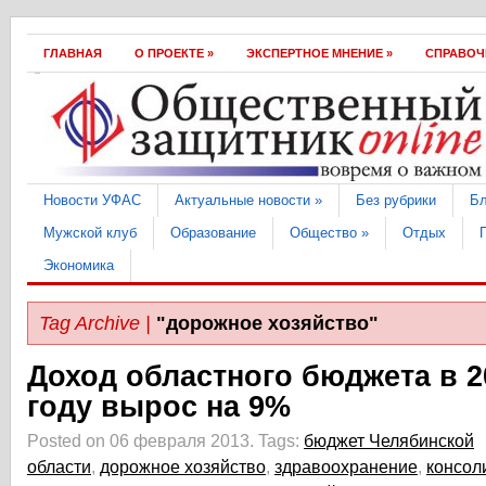
ГЛАВНАЯ
О ПРОEКТЕ
»
ЭКСПЕРТНОЕ МНЕНИЕ
»
СПРАВОЧ
Hовости УФАС
Актуальные новости
»
Без рубрики
Бл
Мужской клуб
Образование
Общество
»
Отдых
Экономика
Tag Archive |
"дорожное хозяйство"
Доход областного бюджета в 2
году вырос на 9%
Posted on 06 февраля 2013.
Tags:
бюджет Челябинской
области
,
дорожное хозяйство
,
здравоохранение
,
консол