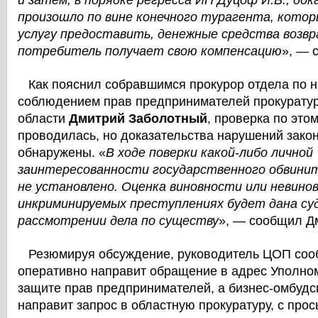
и затем, в порядке регресса ИП Дуцоф И.В., док
произошло по вине конечного турагента, кото
услугу предоставить, денежные средства возв
потребитель получает свою компенсацию
», — 
Как пояснил собравшимся прокурор отдела по н
соблюдением прав предпринимателей прокурату
области
Дмитрий Заболотный
, проверка по эт
проводилась, но доказательства нарушений зако
обнаружены. «
В ходе поверки какой-либо личной
заинтересованности государственного обвинит
не установлено. Оценка виновности или невино
инкриминируемых преступлениях будет дана су
рассмотрении дела по существу
», — сообщил Д
Резюмируя обсуждение, руководитель ЦОП соо
оперативно направит обращение в адрес Уполно
защите прав предпринимателей, а бизнес-омбудс
направит запрос в областную прокуратуру, с прос