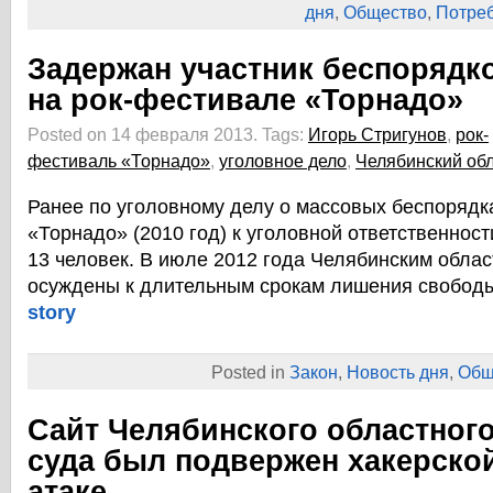
дня
,
Общество
,
Потре
Задержан участник беспорядк
на рок-фестивале «Торнадо»
Posted on 14 февраля 2013.
Tags:
Игорь Стригунов
,
рок-
фестиваль «Торнадо»
,
уголовное дело
,
Челябинский обл
Ранее по уголовному делу о массовых беспорядк
«Торнадо» (2010 год) к уголовной ответственнос
13 человек. В июле 2012 года Челябинским обла
осуждены к длительным срокам лишения свобод
story
Posted in
Закон
,
Новость дня
,
Общ
Сайт Челябинского областног
суда был подвержен хакерско
атаке