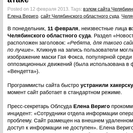
Posted on 12 февраля 2013.
Tags:
взлом сайта Челябиин
Елена Вериго
,
сайт Челябинского областного суда
,
Челя
В понедельник,
11 февраля
, неизвестные лица
в
Челябинского областного суда
. Раздел «Новос
расположен заголовок:
«Ребята, для такого са
по лучше»
. Кликнув на запись пользователи могл
изображение маски Гая Фокса, популярной среди
оппозиционных движений (была использована в 
«Вендетта»).
Программисты сайта быстро
устранили хакерску
момент сайт работает в стандартном режиме.
Пресс-секретарь Облсуда
Елена Вериго
прокомм
инцидент: «Сотрудники отдела информации опер
проблему. Сайт размещен на внешнем удаленном 
доступ к информации не доступен». Елена Вериго 