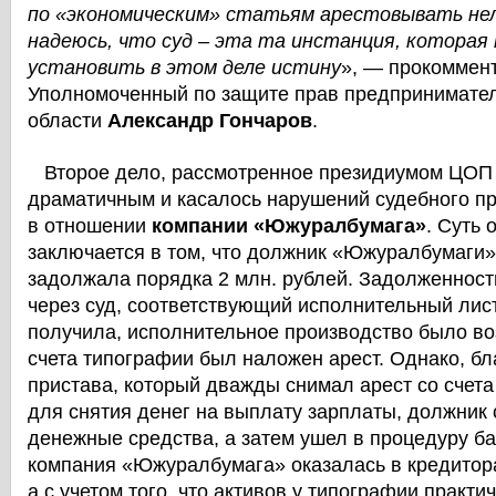
по «экономическим» статьям арестовывать нел
надеюсь, что суд – эта та инстанция, которая 
установить в этом деле истину
», — прокоммен
Уполномоченный по защите прав предпринимател
области
Александр Гончаров
.
Второе дело, рассмотренное президиумом ЦОП
драматичным и касалось нарушений судебного п
в отношении
компании «Южуралбумага»
. Суть
заключается в том, что должник «Южуралбумаги»
задолжала порядка 2 млн. рублей. Задолженност
через суд, соответствующий исполнительный лис
получила, исполнительное производство было во
счета типографии был наложен арест. Однако, б
пристава, который дважды снимал арест со счета
для снятия денег на выплату зарплаты, должник
денежные средства, а затем ушел в процедуру ба
компания «Южуралбумага» оказалась в кредитора
а с учетом того, что активов у типографии практич