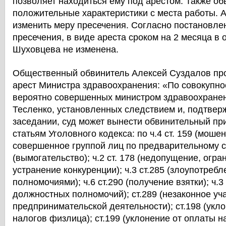
позволяет находиться ему под арестом. Также о
положительные характеристики с места работы. 
изменить меру пресечения. Согласно постановле
пресечения, в виде ареста сроком на 2 месяца в
Шуховцева не изменена.
Общественный обвинитель Алексей Суздалов пр
арест Министра здравоохранения: «По совокупно
вероятно совершенных министром здравоохране
Тесленко, установленных следствием и, подтвер
заседании, суд может вынести обвинительный пр
статьям Уголовного кодекса: по ч.4 ст. 159 (моше
совершенное группой лиц по предварительному сго
(вымогательство); ч.2 ст. 178 (недопущение, огр
устранение конкуренции); ч.3 ст.285 (злоупотре
полномочиями); ч.6 ст.290 (получение взятки); ч.
должностных полномочий); ст.289 (незаконное уч
предпринимательской деятельности); ст.198 (укл
налогов физлица); ст.199 (уклонение от оплаты н