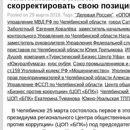
скорректировать свою позиц
Posted on 29 марта 2016.
Tags:
"Деловая Россия"
,
«ОПО
управление МВД РФ по Челябинской области
,
город Сат
Заболотный
,
Евгения Ковалёва
,
заместитель начальник
контрольного Управления по Челябинской области Ната
заместитель руководителя Управления Федеральной с
приставов по Челябинской области Юлия Третьякова
,
И
Дуцоф
,
компания «Туристический Бизнес Центр Уфа»
,
к
«Южуралбумага»
,
курс рубля
,
Союз промышленников и 
ст.159 Уголовный кодекс РФ «Мошенничество»
,
Уполном
прав предпринимателей в Челябинской области Алекса
Управление ФССП по Челябинской области
,
Центр общ
«Бизнес против коррупции» (ЦОП «БПК»)
,
Челябинский 
ЦОП «БПК» Екатерина Туманова
,
Южно-Уральская ТПП
В Челябинске 25 марта состоялось первое в это
президиума регионального Центра общественных
против коррупции» (ЦОП «БПК») под председател