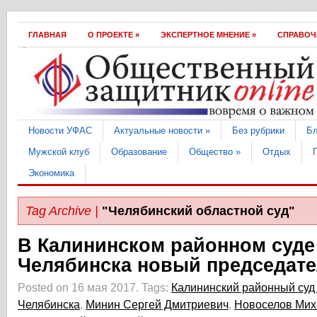
ГЛАВНАЯ
О ПРОEКТЕ
»
ЭКСПЕРТНОЕ МНЕНИЕ
»
СПРАВОЧ
Hовости УФАС
Актуальные новости
»
Без рубрики
Бл
Мужской клуб
Образование
Общество
»
Отдых
Экономика
Tag Archive |
"Челябинский областной суд"
В Калининском районном суде 
Челябинска новый председат
Posted on 16 мая 2017.
Tags:
Калининский районный суд 
Челябинска
,
Минин Сергей Дмитриевич
,
Новоселов Мих