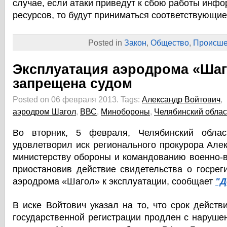
случае, если атаки приведут к сбою работы инф
ресурсов, то будут приниматься соответствующие
Posted in
Закон
,
Общество
,
Происше
Эксплуатация аэродрома «Ша
запрещена судом
Posted on 06 февраля 2013.
Tags:
Александр Войтович
,
аэродром Шагол
,
ВВС
,
Минобороны
,
Челябинский облас
Во вторник, 5 февраля, Челябинский облас
удовлетворил иск регионального прокурора Але
министерству обороны и командованию военно-
приостановив действие свидетельства о госрег
аэродрома «Шагол» к эксплуатации, сообщает
"Д
В иске Войтович указал на то, что срок действ
государственной регистрации продлен с наруше