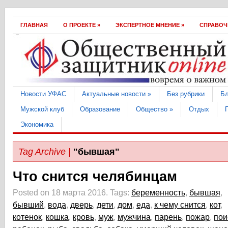
ГЛАВНАЯ
О ПРОEКТЕ
»
ЭКСПЕРТНОЕ МНЕНИЕ
»
СПРАВОЧ
Hовости УФАС
Актуальные новости
»
Без рубрики
Бл
Мужской клуб
Образование
Общество
»
Отдых
Экономика
Tag Archive |
"бывшая"
Что снится челябинцам
Posted on 18 марта 2016.
Tags:
беременность
,
бывшая
,
бывший
,
вода
,
дверь
,
дети
,
дом
,
еда
,
к чему снится
,
кот
,
котенок
,
кошка
,
кровь
,
муж
,
мужчина
,
парень
,
пожар
,
пои