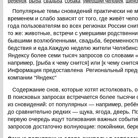
ребенок
,
рыба
,
свадьба
,
собака
,
умерший человек
,
щено
Популярные темы сновидений практически не м
временем и слабо зависят от того, где живёт чел
года пользователям во всех регионах России сни
то же: животные, встречи с умершими родственни
бывшими возлюбленными, свадьба, беременность,
бедствия и еда.Каждую неделю жители Челябинск
Яндексу более семи тысяч запросов со словами 
например, [рыба к чему снится] или [к чему снится
Информация предоставлена Региональный пред
компании "Яндекс"
Содержание снов, которые хотят истолковать, о
В поисковых запросах встречается более тысячи
из сновидений: от популярных — например, ребён
до сравнительно редких — щука, ягода, дверь. По
первую очередь ищут толкования важных событи
запросов достаточно волнующие: покойники, бер