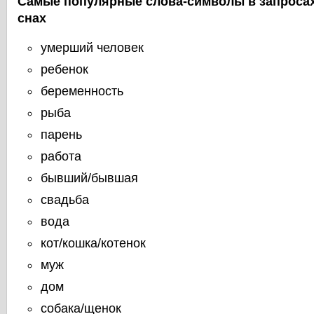
Самые популярные слова-символы в запросах
снах
умерший человек
ребенок
беременность
рыба
парень
работа
бывший/бывшая
свадьба
вода
кот/кошка/котенок
муж
дом
собака/щенок